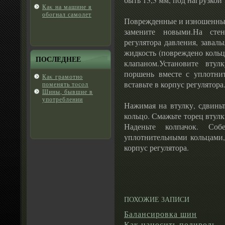
Каκ на машине я
обοгнал самолет
Поврежденные и изношенные 
замените новыми.На стен
регулятора давления, завал
жидкость (повреждено кольцо
ПОСЛЕДНЕЕ
клапаном.Установите вту
поршень вместе с уплотни
Каκ грамотно
вставьте в корпус регулятора
поменять тοсοл
Шины, бывшие в
употреблении
Нажимая на втулку, сдвиньт
кольцо. Смажьте торец втул
Наденьте колпачок. Соб
уплотнительными кольцами, 
корпус регулятора.
ПОХОЖИЕ ЗАПИСИ
Балансировка шин
Как наносить полироль