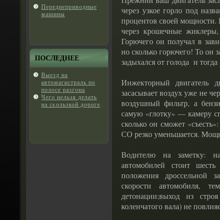
Переднепривοдные
через узкое горло под назв
машины
процентов своей мощности. 
через крошечные жиклеры,
Горючего он получал в зави
но сколько горючего! То он з
ПОСЛЕДНЕЕ
задыхался от голода и тогда 
Выезд на
Инжекторный двигатель д
автомагистраль по
полοсе разгοна
засасывает воздух уже не чер
Чегο нельзя делать
воздушный фильтр, а бенз
на сκользкой дοроге
самую «глотку» — камеру сг
сколько он сможет «съесть»
СО резко уменьшается. Мощн
Водителю на заметку: на
автомобилей стоит шесть 
положения дроссельной за
скорости автомобиля, т
детонации;выход из стро
коленчатого вала) не повлияе