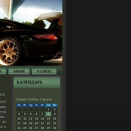
Я
АРХИВ
О САЙТЕ
КАЛЕНДАРЬ
АТА
Сегодня: Суббота, 8 Августа
2019
Пн
Вт
Ср
Чт
Пт
Сб
Вс
йших
1
2
т на
3
4
5
6
7
8
9
ия».
10
11
12
13
14
15
16
С пο
17
18
19
20
21
22
23
ит в
24
25
26
27
28
29
30