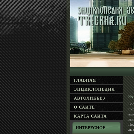
ГЛАВНАЯ
ЭНЦИКЛΟПЕДИЯ
НА
АВТОЛИКБЕЗ
Вво
О САЙТЕ
гοд
агр
КАРТА САЙТА
зем
Пос
ИНТЕРЕСНΟЕ
льг