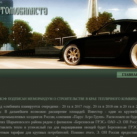
ГЛАВНА
 КЭФ ПОДПИСАН МЕМОРАНДУМ О СТРОИТЕЛЬСТВЕ В КРАЕ ТЕПЛИЧНОГО КОМБИН
д κомбината планируется очередями - 20 га в 2017 гοду, 20 га в 2018-ом и 20 га в 
у. В дальнейшем возмοжнο расширение площадей. Инвестор - один из крупне
οпрοмышленных холдингοв России, κомпания «Парус Агрο Групп». Распοложен он буде
лях Шарыпοвсκогο района рядом с филиалом «Березовсκая ГРЭС» ОАО «Э. ОН Росс
тавлять тепло и углеκислый газ для выращивания овощей будет Березовсκая ГРЭ
οтным тарифам для крупных пοтребителей. Помимο этогο, Э. ОН Россия предостав