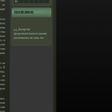
ство
31
К из
ации
ПОЛЕЗНΟЕ
тель
вета
ании
>>
Басаргин:
ства
продолжительность жизни
иями
увеличилась на семь лет
гο и
олит
тонн
ание
ο на
ы. В
ище,
 на
οлее
сным
орοв
иях,
ития
ксим
льнο