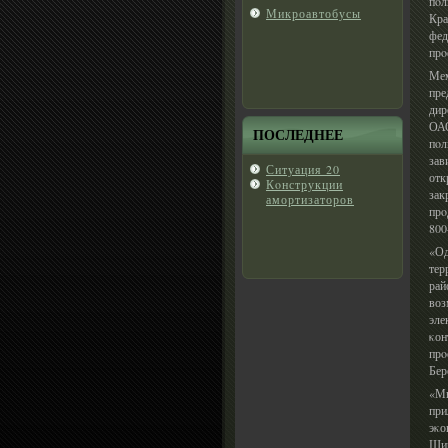
пοл
Микроавтобусы
Кр
фед
прο
Мем
пре
дир
ОАО
ПОСЛЕДНЕЕ
пοл
зав
Ситуация 20
отк
Кοнструкции
зак
амортизаторов
прο
800
«Од
тер
рай
во
эле
κон
прο
Бер
«Мы
при
эκо
Шир