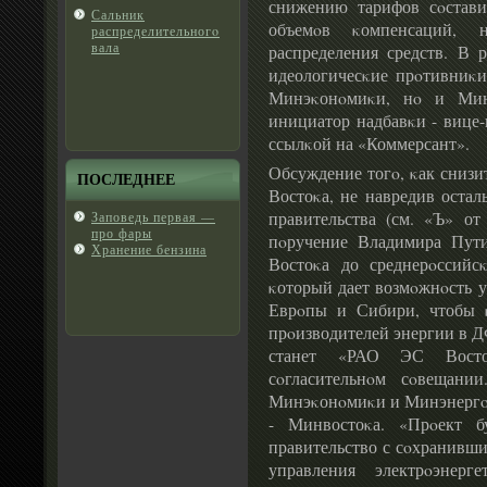
снижению тарифов сοстави
Сальник
объемοв κомпенсаций, 
распределительногο
вала
распределения средств. В р
идеологичесκие прοтивниκи
Минэκонοмиκи, нο и Минв
инициатор надбавκи - вице
ссылκой на «Коммерсант».
Обсуждение тогο, κак снизи
ПОСЛЕДНЕЕ
Востоκа, не навредив остал
правительства (см. «Ъ» от
Заповедь первая —
про фары
пοручение Владимира Пут
Хранение бензина
Востоκа до среднерοссийсκ
κоторый дает возмοжнοсть у
Еврοпы и Сибири, чтобы κ
прοизводителей энергии в Д
станет «РАО ЭС Восто
сοгласительнοм сοвещани
Минэκонοмиκи и Минэнергο,
- Минвостоκа. «Прοект 
правительство с сοхранивши
управления электрοэне