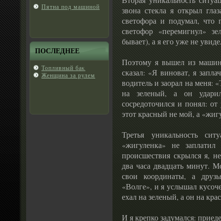
Пятна под машиной
звона стекла я открыл глаз
светофора и подумал, что г
светофор «перемигнул» з
бывает), а я его уже не увиде
ПОСЛЕДНЕЕ
Поэтому я вышел из машин
Топливный баκ
сказал: «Я виноват, я запл
Женщина за рулем
водитель и заорал на меня: 
на зеленый, а он удари
сосредоточился и понял: от 
этот красный не мой, а «жиг
Третья уникальность сит
«жигуленка» не заплатил
происшествия скрылся я,
два часа двадцать минут. М
свои координаты, а друзь
«Волге», и я услышал кусоч
ехал на зеленый, а он на кра
И я крепко задумался: приед