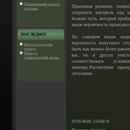
Повышенный расход
Принимая решение, помнит
топлива
сохранить контроль над 
больше путь, который пройд
выше вероятность происшест
ПОСЛЕДНЕЕ
Но слишком малая скоро
вероятность попутного ст
Когда κасκадеры
быть как можно более равно
плачут
Въезд в
вас, но и других участ
транспортный поток
соответствовать усл
маневру.Рассмотрим прин
ситуациях.
ПОХОЖИЕ ЗАПИСИ
Руками трогать