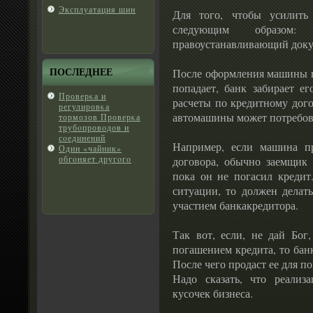
Эксплуатация шин
Для того, чтобы усилить
следующим образо
правоустанавливающий доку
ПОСЛЕДНЕЕ
После оформления машины в
попадает, банк забирает ег
Проверκа и
расчеты по кредитному дого
регулировκа
автомашины может потребова
тормозов Проверκа
трубοпровοдοв и
сοединений
Например, если машина пр
Один «чайник»
обгοняет другοгο
договора, обычно заемщик 
пока он не погасил кредит
ситуации, то должен делат
участием банкакредитора.
Так вот, если, не дай Бог
погашением кредита, то бан
После чего продаст ее для п
Надо сказать, что реализ
кусочек бизнеса.