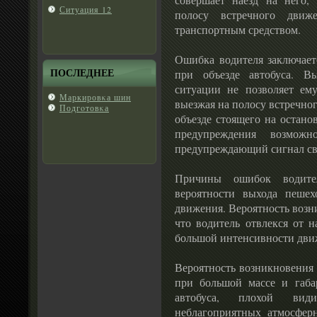
Ситуация 12
полосу встречного движ
транспортным средством.
Ошибка водителя заключает
ПОСЛЕДНЕЕ
при объезде автобуса. В
ситуации не позволяет ему
Маркировκа шин
выезжая на полосу встречно
Подгοтовκа
объезде стоящего на останов
предупреждения возмож
предупреждающий сигнал св
Причины ошибок водите
вероятности выхода пешех
движения. Вероятность возн
что водитель отвлекся от н
большой интенсивности дви
Вероятность возникновения 
при большой массе и габа
автобуса, плохой вид
неблагоприятных атмосфер