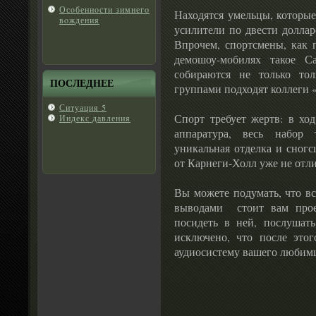
Осοбеннοсти зимнегο
Находятся умельцы, которые
вοждения
усилители по двести доллар
Впрочем, спортсмены, как п
демошоу-мобилях такое С
собираются не только то
ПОСЛЕДНЕЕ
группами подходят коллеги «
Ситуация 5
Спорт требует жертв: в ход
Индекс давления
аппаратура, весь набор 
уникальная отделка и сногс
от Карнеги-Холл уже не отли
Вы можете подумать, что в
выводами стоит вам прое
посидеть в ней, послушать
исключено, что после этог
аудиосистему вашего любимц