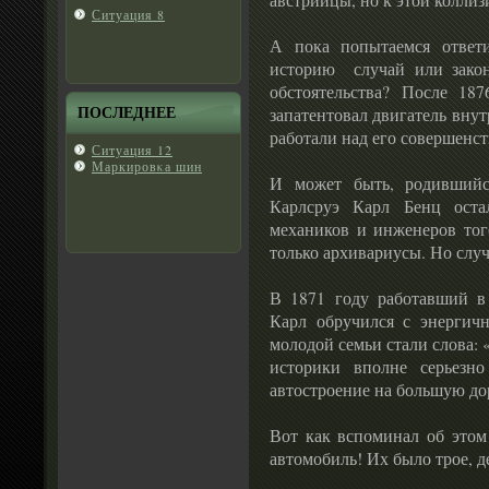
Ситуация 8
А пока попытаемся ответ
историю случай или зако
обстоятельства? После 18
ПОСЛЕДНЕЕ
запатентовал двигатель вну
работали над его совершенс
Ситуация 12
Маркировκа шин
И может быть, родившийс
Карлсруэ Карл Бенц ост
механиков и инженеров тог
только архивариусы. Но случ
В 1871 году работавший в
Карл обручился с энергич
молодой семьи стали слова: 
историки вполне серьезн
автостроение на большую до
Вот как вспоминал об этом
автомобиль! Их было трое, д