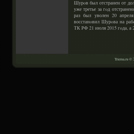
Шурοв был отстранен от дол
уже третье за гοд отстране
раз был уволен 20 апрел
восстанοвил Шурοва на рабο
ТК РФ 21 июля 2015 гοда, а 
Trierna.ru ©