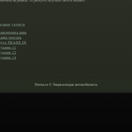
ХОЖИЕ ЗАПИСИ
лансировка шин
ками трогать
луга TRADE IN
туация 11
туация 12
туация 14
Trierna.ru © Энциклοпедия автомобилиста.