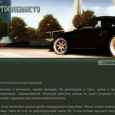
ГЛАВНА
КОГО ПОКУПАТЬ АВТОМОБИЛЬ
означно в автосалоне, причем немецком. Не рекомендуем у турок, арабов и пр
мнительных» национальностей. Немецкий автосалон никогда не станет рисковать с
ензией и продавать вам сомнительный автомобиль.
 более автомобиль должен пройти предпродажную подготовку. Можно купить машину
тника, опять же если он добропорядочный немец. Ну, и если всетаки надумаете поку
омобиль на рынках, то рискуете получить «кота в мешке».