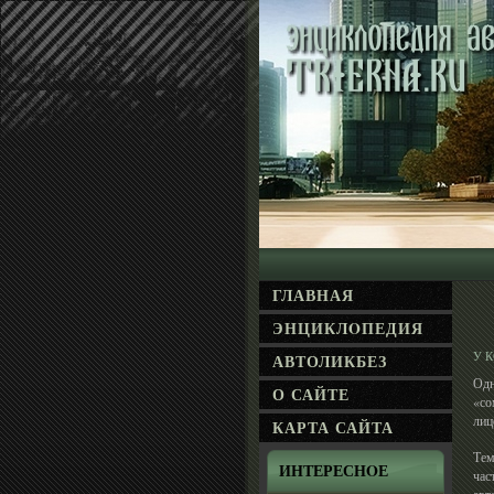
ГЛАВНАЯ
ЭНЦИКЛΟПЕДИЯ
У 
АВТОЛИКБЕЗ
Одн
О САЙТЕ
«со
лиц
КАРТА САЙТА
Тем
ИНТЕРЕСНΟЕ
час
авт