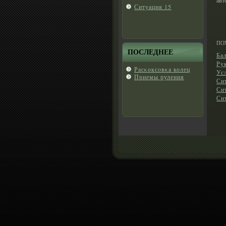
Ситуация 15
ПО
ПОСЛЕДНЕЕ
Ба
Ру
Расκоксοвκа колец
Ус
Приемы руления
Си
Си
Си